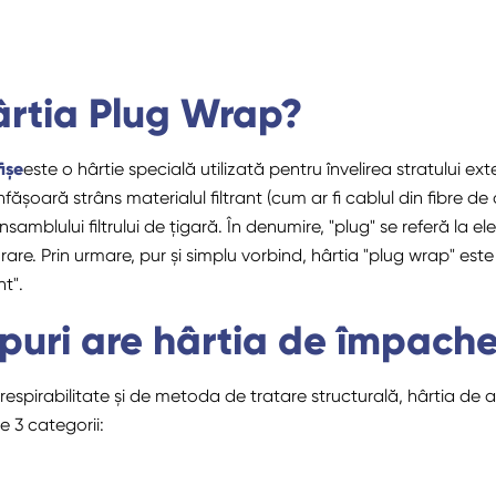
ârtia Plug Wrap?
ișe
este o hârtie specială utilizată pentru învelirea stratului exteri
 înfășoară strâns materialul filtrant (cum ar fi cablul din fibre de
mblului filtrului de țigară. În denumire, "plug" se referă la eleme
re. Prin urmare, pur și simplu vorbind, hârtia "plug wrap" este 
nt".
ipuri are hârtia de împach
 respirabilitate și de metoda de tratare structurală, hârtia de 
e 3 categorii: