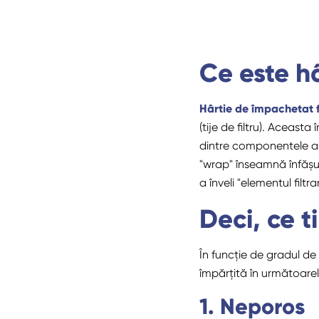
Ce este h
Hârtie de împachetat f
(tije de filtru). Aceasta
dintre componentele ansa
"wrap" înseamnă înfășura
a înveli "elementul filtra
Deci, ce t
În funcție de gradul de
împărțită în următoarel
1. Neporos