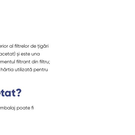
or al filtrelor de țigări
 acetat) și este una
ntul filtrant din filtru;
hârtia utilizată pentru
etat?
ambalaj poate fi