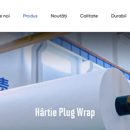
e noi
Produs
Noutăți
Calitate
Durabil
Hârtie Plug Wrap