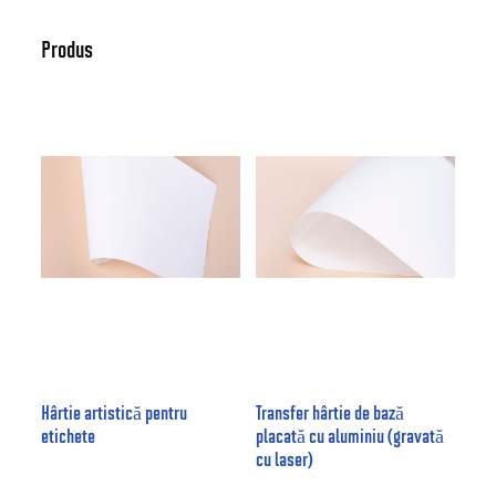
Produs
Hârtie artistică pentru
Transfer hârtie de bază
etichete
placată cu aluminiu (gravată
cu laser)