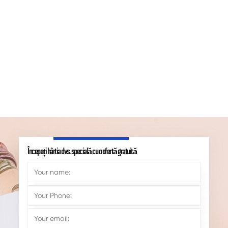
Începeți hârtia dvs. specială cu o ofertă gratuită