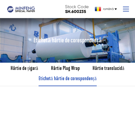
Stock Code
română
SH.600235
Etichetă hârtie de corespondență
Hârtie de țigară
Hârtie Plug Wrap
Hârtie translucidă
Etichetă hârtie de corespondență