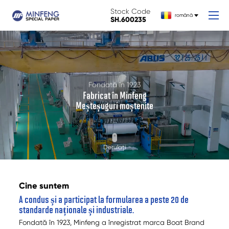
Stock Code
română
SH.600235
Fondată în 1923
Fabricat în Minfeng
Meșteșuguri moștenite
Derulați
Cine suntem
A condus și a participat la formularea a peste 20 de
standarde naționale și industriale.
Fondată în 1923, Minfeng a înregistrat marca Boat Brand